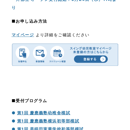
り
■お申し込み方法
マイページ
より詳細をご確認
ください
＿
＿
■受付プログラム
●
第1回 慶應義塾幼稚舎模試
●
第1回 慶應義塾横浜初等部模試
●
第1回 早稲田実業学校初等部模試