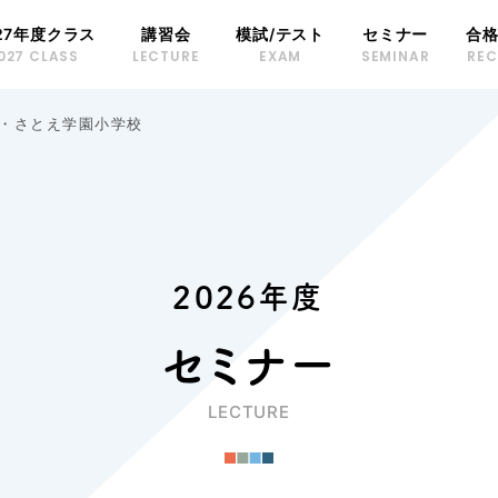
27年度クラス
講習会
模試/テスト
セミナー
合
027 CLASS
LECTURE
EXAM
SEMINAR
RE
会・さとえ学園小学校
2026年度
セミナー
LECTURE