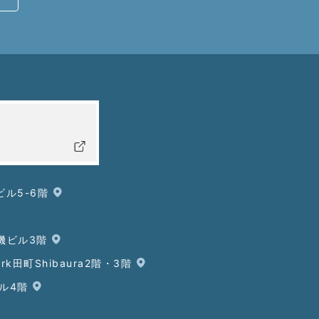
ビル5-6階
鋼機ビル3階
ark田町Shibaura2階・3階
ビル4階