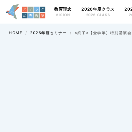
教育理念
2026年度クラス
20
VISION
2026 CLASS
2
年長クラス
HOME
2026年度セミナー
※終了※【全学年】特別講演
時間割
年中クラス
時間割
年少クラス
時間割