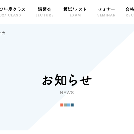
27年度クラス
講習会
模試/テスト
セミナー
合
027 CLASS
LECTURE
EXAM
SEMINAR
RE
案内
お知らせ
NEWS