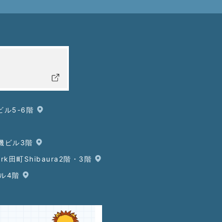
ビル5-6階
鋼機ビル3階
ark田町Shibaura2階・3階
ビル4階