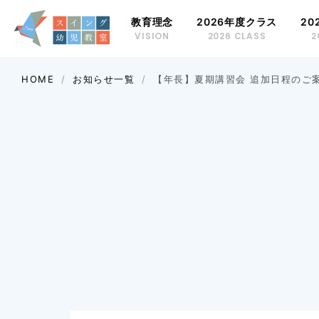
教育理念
2026年度クラス
20
VISION
2026 CLASS
2
年長クラス
HOME
お知らせ一覧
【年長】夏期講習会 追加日程のご
時間割
年中クラス
時間割
年少クラス
時間割