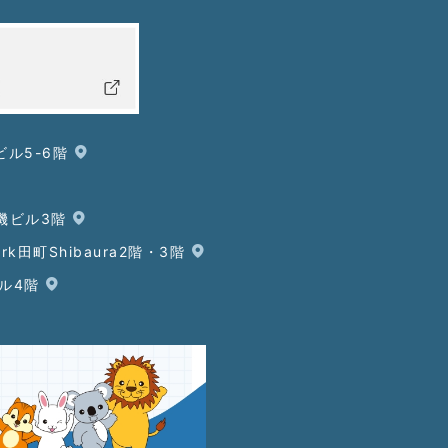
ビル5-6階
鋼機ビル3階
ark田町Shibaura2階・3階
ビル4階