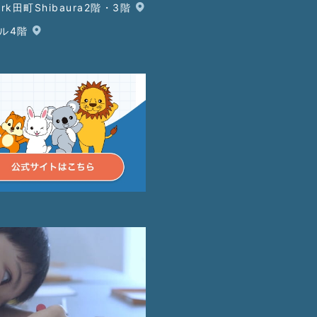
ark田町Shibaura2階・3階
ビル4階