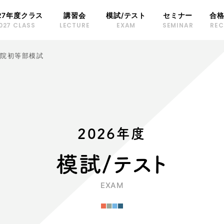
27年度クラス
講習会
模試/テスト
セミナー
合
027 CLASS
LECTURE
EXAM
SEMINAR
RE
学院初等部模試
2026年度
模試/テスト
EXAM